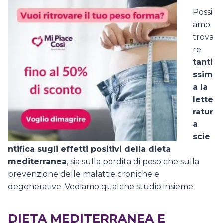
Possi
amo
trova
re
tanti
ssim
a la
lette
ratur
a
scie
ntifica sugli effetti positivi della dieta
mediterranea
, sia sulla perdita di peso che sulla
prevenzione delle malattie croniche e
degenerative. Vediamo qualche studio insieme.
DIETA MEDITERRANEA E