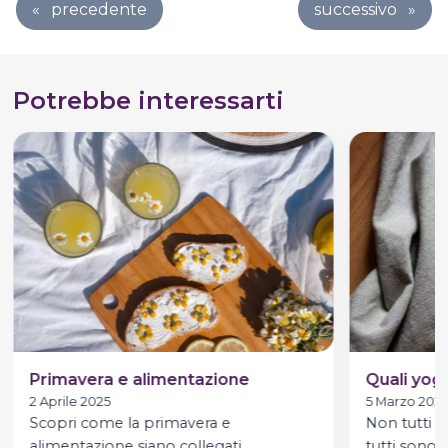
«
precedente
successivo
»
Potrebbe interessarti
Primavera e alimentazione
Quali yogu
2 Aprile 2025
5 Marzo 202
Scopri come la primavera e
Non tutti g
alimentazione siano collegati.
tutti sono s