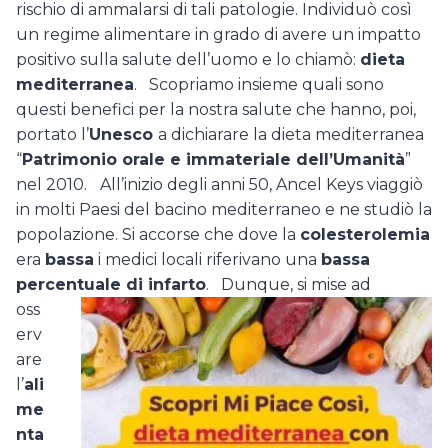
rischio di ammalarsi di tali patologie. Individuò così
un regime alimentare in grado di avere un impatto
positivo sulla salute dell’uomo e lo chiamò:
dieta
mediterranea
. Scopriamo insieme quali sono
questi benefici per la nostra salute che hanno, poi,
portato l’
Unesco
a dichiarare la dieta mediterranea
“
Patrimonio orale e immateriale dell’Umanità
”
nel 2010.
All’inizio degli anni 50, Ancel Keys viaggiò
in molti Paesi del bacino mediterraneo e ne studiò la
popolazione. Si accorse che dove la
colesterolemia
era
bassa
i medici locali riferivano una
bassa
percentuale di infarto
.
Dunque, si mise ad
oss
erv
are
l’
ali
me
nta