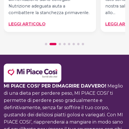
Nutrizione adeguata aiuta a
nostra salu
combattere la stanchezza primaverile.
allo…
:
LEGGI ARTICOLO
LEGGI ART
PRIMAVERA
E
ALIMENTAZIONE
MI PIACE COSI’ PER DIMAGRIRE DAVVERO!
Meglio
di una dieta per perdere peso, MI PIACE COSI’ ti
permette di perdere peso gradualmente e
definitivamente, senza far soffrire il tuo corpo,
gustando dei deliziosi piatti golosi e variegati. Con MI
PIACE COSI’, riapprenderai a mangiare in modo sano