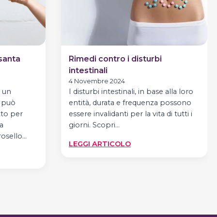
 santa
Rimedi contro i disturbi
intestinali
4 Novembre 2024
: un
I disturbi intestinali, in base alla loro
 può
entità, durata e frequenza possono
tto per
essere invalidanti per la vita di tutti i
a
giorni. Scopri…
rosello…
:
LEGGI ARTICOLO
RIMEDI
CONTRO
CHE
I
DISTURBI
INTESTINALI