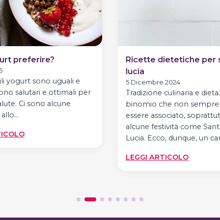
urt preferire?
Ricette dietetiche per
5
lucia
li yogurt sono uguali e
5 Dicembre 2024
ono salutari e ottimali per
Tradizione culinaria e dieta
alute. Ci sono alcune
binomio che non sempre
 allo…
essere associato, soprattu
alcune festività come Sant
:
TICOLO
Lucia. Ecco, dunque, un ca
QUALI
YOGURT
:
LEGGI ARTICOLO
PREFERIRE?
RICETTE
DIETETI
PER
SANTA
LUCIA