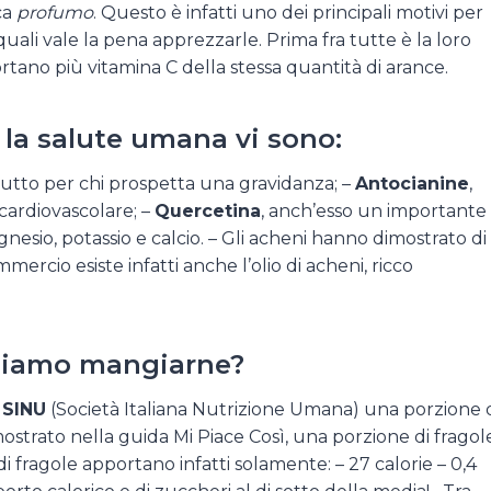
ica
profumo
. Questo è infatti uno dei principali motivi per
uali vale la pena apprezzarle. Prima fra tutte è la loro
rtano più vitamina C della stessa quantità di arance.
r la salute umana vi sono:
tto per chi prospetta una gravidanza; –
Antocianine
,
 cardiovascolare; –
Quercetina
, anch’esso un importante
nesio, potassio e calcio. – Gli acheni hanno dimostrato di
mmercio esiste infatti anche l’olio di acheni, ricco
ssiamo mangiarne?
a
SINU
(Società Italiana Nutrizione Umana) una porzione 
ostrato nella guida Mi Piace Così, una porzione di fragol
fragole apportano infatti solamente: – 27 calorie – 0,4