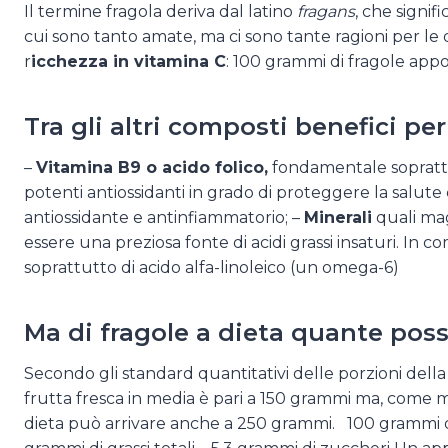
Il termine fragola deriva dal latino
fragans
, che signif
cui sono tanto amate, ma ci sono tante ragioni per le q
r
icchezza in vitamina C
: 100 grammi di fragole appo
Tra gli altri composti benefici pe
–
Vitamina B9 o acido folico,
fondamentale soprattu
potenti antiossidanti in grado di proteggere la salute
antiossidante e antinfiammatorio; –
Minerali
quali mag
essere una preziosa fonte di acidi grassi insaturi. In co
soprattutto di acido alfa-linoleico (un omega-6)
Ma di fragole a dieta quante po
Secondo gli standard quantitativi delle porzioni dell
frutta fresca in media è pari a 150 grammi ma, come m
dieta può arrivare anche a 250 grammi. 100 grammi di 