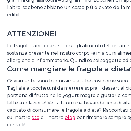
grammi di grassi totali – 5,3 grammi di zuccheri Un app
l’altro, sebbene abbiano un costo più elevato della med
edibile!
ATTENZIONE!
Le fragole fanno parte di quegli alimenti detti istamin
sostanza presente nel nostro corpo (e in alcuni alime
allergiche e infiammatorie. Quindi se sei soggetto ad 
Come mangiare le fragole a dieta
Ovviamente sono buonissime anche così come sono ma s
Tagliale a tocchettini da mettere sopra il dessert al c
porzione di frutta nello yogurt magro e gustarlo com
latte a colazione! Verrà fuori una bevanda ricca di vit
capitato di consumare le fragole a dieta? Raccontac
sul nostro
sito
e il nostro
blog
per rimanere sempre agg
consigli!