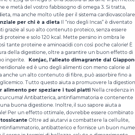
ine e metà del vostro fabbisogno di omega 3. Si tratta,
ieta, ma anche molto utile per il sistema cardiovascolare
nziale per chi è a dieta
Il “riso degli Incas” è diventato
 grazie al suo alto contenuto proteico, senza essere
di proteine e solo 120 kcal. Mette persino in ombra le
così tante proteine e aminoacidi con così poche calorie! È
cura della digestione, oltre a garantire un buon effetto di
ibo ingerite.
Konjac, l’alleato dimagrante dal Giappo
 meridionale ed è uno degli alimenti con meno calorie al
a anche un alto contenuto di fibre, può assorbire fino a
e glicemico. Tutto questo aiuta a promuovere la digestio
r alimento per speziare i tuoi piatti
Nella credenza in
la curcuma! Antibatterica, antinfiammatoria e contenente
e una buona digestione. Inoltre, il suo sapore aiuta a
o sale! Per un effetto ottimale, dovrebbe essere combinato
ntossicante
Oltre ad aiutarvi a combattere la cellulite,
è antinfiammatorio, antibatterico e fornisce un buon num