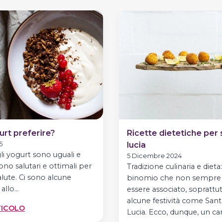
urt preferire?
Ricette dietetiche per
5
lucia
li yogurt sono uguali e
5 Dicembre 2024
ono salutari e ottimali per
Tradizione culinaria e dieta
alute. Ci sono alcune
binomio che non sempre
 allo…
essere associato, soprattu
alcune festività come Sant
:
TICOLO
Lucia. Ecco, dunque, un ca
QUALI