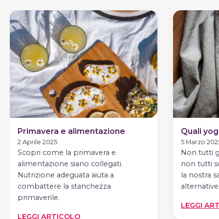
Primavera e alimentazione
Quali yog
2 Aprile 2025
5 Marzo 202
Scopri come la primavera e
Non tutti g
alimentazione siano collegati.
non tutti s
Nutrizione adeguata aiuta a
la nostra s
combattere la stanchezza
alternative
primaverile.
LEGGI AR
:
LEGGI ARTICOLO