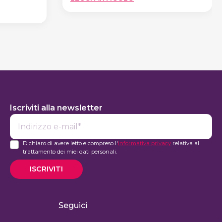
LA
DIETA
CHE
PER
L’AUTUNNO
PER
DIMAGRIRE
Iscriviti alla newsletter
E-
mail*
Dichiaro di avere letto e compreso l'
informativa privacy
relativa al
trattamento dei miei dati personali.
ISCRIVITI
Seguici