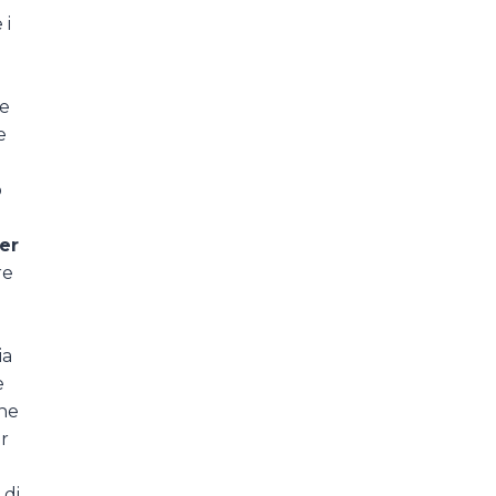
 i
e
e
o
er
re
ia
e
ne
er
 di