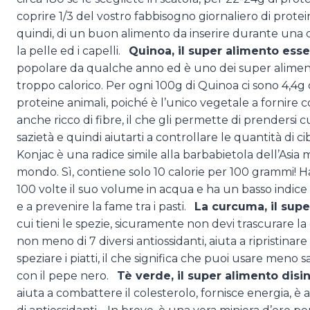
coprire 1/3 del vostro fabbisogno giornaliero di prote
quindi, di un buon alimento da inserire durante una d
la pelle ed i capelli.
Quinoa, il super alimento esse
popolare da qualche anno ed è uno dei super alimenti
troppo calorico. Per ogni 100g di Quinoa ci sono 4,4g 
proteine animali, poiché è l’unico vegetale a fornire 
anche ricco di fibre, il che gli permette di prendersi 
sazietà e quindi aiutarti a controllare le quantità di c
Konjac è una radice simile alla barbabietola dell’Asia
mondo. Sì, contiene solo 10 calorie per 100 grammi! H
100 volte il suo volume in acqua e ha un basso indic
e a prevenire la fame tra i pasti.
La curcuma, il supe
cui tieni le spezie, sicuramente non devi trascurare 
non meno di 7 diversi antiossidanti, aiuta a ripristinar
speziare i piatti, il che significa che puoi usare men
con il pepe nero.
Tè verde, il super alimento disi
aiuta a combattere il colesterolo, fornisce energia, 