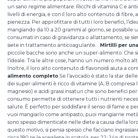
un sano regime alimentare. Ricchi di vitamina C e antio
livelli di energia, e con il loro alto contenuto di fibr
pienezza. Per approfittare di tutti i loro benefici, l’i
mangiando da 10 a 20 grammi al giorno, se possibile u
consumati in caso di gravidanza o allattamento, se siete
siete in trattamento anticoagulante.
Mirtilli per u
piccole bacche sono anche un super-alimento. Che si trat
l’ideale. Tra le altre cose, hanno un numero molto alto
Inoltre, il loro alto contenuto di flavonoidi aiuta a co
alimento completo
Se l’avocado è stato la star delle
dei super-alimenti è ricco di vitamine (A, B compresa la 
magnesio) e acidi grassi insaturi che sono benefici per 
consumo permette di ottenere tutti i nutrienti neces
salute. È perfetto per soddisfare il senso di fame e p
vuoi mangiarlo come antipasto, puoi mangiarne met
sono spesso dimenticate nelle diete a causa della loro
questo motivo, si pensa spesso che facciano ingrassare
circa 180 se le scegliete in scatola, per 22-24g di pro