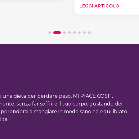
YOGURT
:
LEGGI ARTICOLO
PREFERIRE?
RICETTE
DIETETI
PER
SANTA
LUCIA
i una dieta per perdere peso, MI PIACE COSI’ ti
te, senza far soffrire il tuo corpo, gustando dei
, riapprenderai a mangiare in modo sano ed equilibrato
ita’