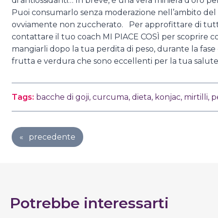
di antiossidanti… In breve, è una vera miniera d’oro pe
Puoi consumarlo senza moderazione nell’ambito del 
ovviamente non zuccherato. Per approfittare di tutti i
contattare il tuo coach MI PIACE COSÌ per scoprire 
mangiarli dopo la tua perdita di peso, durante la fase 
frutta e verdura che sono eccellenti per la tua salute
Tags:
bacche di goji
,
curcuma
,
dieta
,
konjac
,
mirtilli
,
p
«
precedente
Potrebbe interessarti