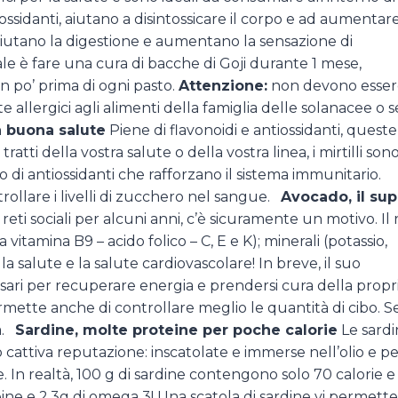
ssidanti, aiutano a disintossicare il corpo e ad aumentare
e, aiutano la digestione e aumentano la sensazione di
deale è fare una cura di bacche di Goji durante 1 mese,
n po’ prima di ogni pasto.
Attenzione:
non devono esser
 allergici agli alimenti della famiglia delle solanacee o s
na buona salute
Piene di flavonoidi e antiossidanti, queste
ti della vostra salute o della vostra linea, i mirtilli son
 di antiossidanti che rafforzano il sistema immunitario.
ntrollare i livelli di zucchero nel sangue.
Avocado, il sup
 reti sociali per alcuni anni, c’è sicuramente un motivo. Il 
vitamina B9 – acido folico – C, E e K); minerali (potassio,
la salute e la salute cardiovascolare! In breve, il suo
sari per recuperare energia e prendersi cura della propr
ermette anche di controllare meglio le quantità di cibo. S
à.
Sardine, molte proteine per poche calorie
Le sardi
 cattiva reputazione: inscatolate e immerse nell’olio e p
. In realtà, 100 g di sardine contengono solo 70 calorie e
teine e 2,3g di omega 3! Una scatola di sardine vi permette