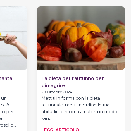
 santa
La dieta per l’autunno per
dimagrire
29 Ottobre 2024
: un
Mettiti in forma con la dieta
 può
autunnale: metti in ordine le tue
tto per
abitudini e ritorna a nutrirti in modo
a
sano!
rosello…
:
LEGGI ARTICOLO