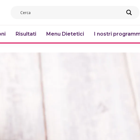
ni
Risultati
Menu Dietetici
I nostri programm