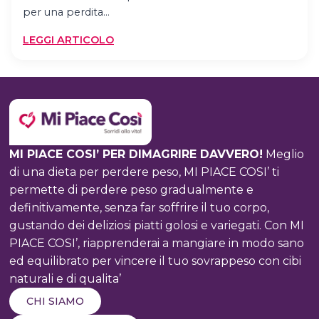
per una perdita…
:
LEGGI ARTICOLO
BACCHE
DI
GOJI,
AVOCADO,
THÉ
VERDE…
MI PIACE COSI’ PER DIMAGRIRE DAVVERO!
Meglio
COSA
SONO
di una dieta per perdere peso, MI PIACE COSI’ ti
QUESTI
permette di perdere peso gradualmente e
“SUPER
definitivamente, senza far soffrire il tuo corpo,
ALIMENTI”?
gustando dei deliziosi piatti golosi e variegati. Con MI
PIACE COSI’, riapprenderai a mangiare in modo sano
ed equilibrato per vincere il tuo sovrappeso con cibi
naturali e di qualita’
CHI SIAMO