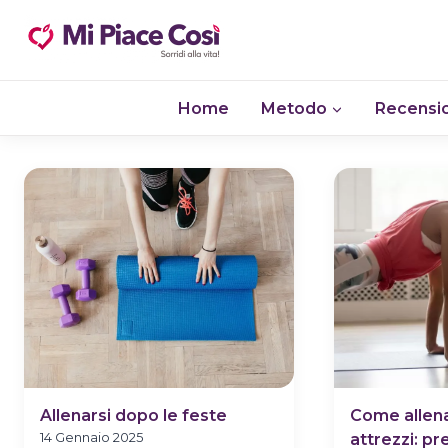
Salta
al
contenuto
Home
Metodo
Recensio
Allenarsi dopo le feste
Come allena
14 Gennaio 2025
attrezzi: pr