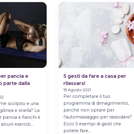
SU
LO
QUESTO
YOGA
MUSCOLO
per pancia e
5 gesti da fare a casa per
to parte dalla
rilassarsi
19 Agosto 2021
Per completare il tuo
22
programma di dimagrimento,
me scolpito e una
perché non optare per
gilinea e snella? La
l’automassaggio per rassodare?
r pancia e fianchi è
Ecco 5 esempi di gesti che
lcuni esercizi…
potete fare…