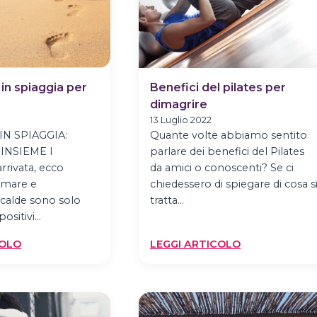
n spiaggia per
Benefici del pilates per
dimagrire
13 Luglio 2022
N SPIAGGIA:
Quante volte abbiamo sentito
INSIEME I
parlare dei benefici del Pilates
rrivata, ecco
da amici o conoscenti? Se ci
, mare e
chiedessero di spiegare di cosa s
calde sono solo
tratta…
 positivi…
:
:
COLO
LEGGI ARTICOLO
CAMMINATE
BENEFICI
IN
DEL
SPIAGGIA
PILATES
PER
PER