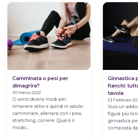
IL
CALDO
Camminata o pesi per
Ginnastica 
dimagrire?
fianchi: tut
30 Marzo 2022
tavola
Ci sono diversi modi per
23 Febbraio 20
rimanere attivi e quindi in salute:
Vuoi un addo
camminare, allenarsi con i pesi,
figura più lon
stretching, correre: Qual è il
ginnastica pe
modo…
composta da a