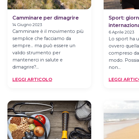
Camminare per dimagrire
Sport: gior
14 Giugno 2023
internazion
Camminare è il movimento più
6 Aprile 2023
semplice che facciamo da
Lo sport ha u
sempre… ma può essere un
ovvero quella
valido strumento per
compreso da t
mantenerci in salute e
modo. Possia
dimagrire?…
non…
:
LEGGI ARTICOLO
LEGGI ARTI
CAMMINARE
PER
DIMAGRIRE