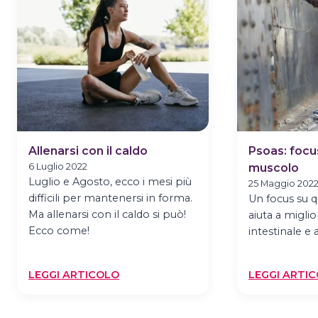
ANNI:
QUALE
E
PERCHE’
Allenarsi con il caldo
Psoas: focu
6 Luglio 2022
muscolo
Luglio e Agosto, ecco i mesi più
25 Maggio 202
difficili per mantenersi in forma.
Un focus su 
Ma allenarsi con il caldo si può!
aiuta a miglio
Ecco come!
intestinale e 
:
LEGGI ARTICOLO
LEGGI ARTI
ALLENARSI
CON