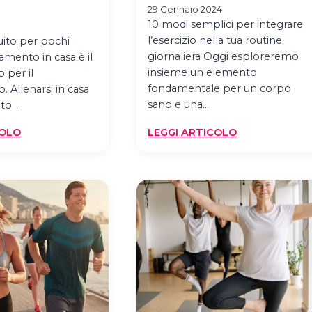
29 Gennaio 2024
10 modi semplici per integrare
l’esercizio nella tua routine
ito per pochi
giornaliera Oggi esploreremo
namento in casa è il
insieme un elemento
o per il
fondamentale per un corpo
 Allenarsi in casa
sano e una…
ato…
:
:
COLO
LEGGI ARTICOLO
COME
10
ALLENARSI
MODI
IN
PER
CASA
INTEGRARE
SENZA
L’ESERCIZIO
ATTREZZI:
NELLA
PREPARATI
TUA
ALL’ESTATE
ROUTINE
CON
NOI!