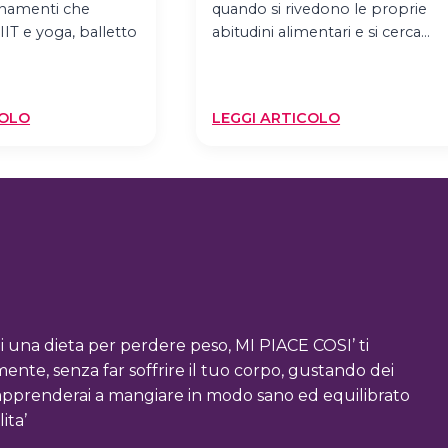
enamenti che
quando si rivedono le proprie
IT e yoga, balletto
abitudini alimentari e si cerca…
:
:
COLO
LEGGI ARTICOLO
FIT
E
BALLET,
SE
HIIT
CI
YOGA,
ALLENIAMO
SPORT
PER
DI
EVITARE
TENDENZA
GLI
AL
SPUNTINI?
GIORNO
i una dieta per perdere peso, MI PIACE COSI’ ti
D’OGGI
te, senza far soffrire il tuo corpo, gustando dei
, riapprenderai a mangiare in modo sano ed equilibrato
ita’