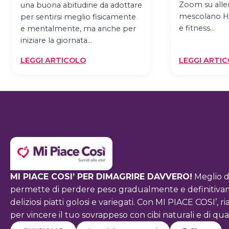
Zoom su all
una buona abitudine da adottare
mescolano HI
per sentirsi meglio fisicamente
e fitness…
e mentalmente, ma anche per
iniziare la giornata…
:
LEGGI ARTICOLO
LEGGI ARTI
STRETCHING:
UNA
BUONA
ABITUDINE
DA
ADOTTARE
PER
SENTIRSI
MEGLIO
MI PIACE COSI’ PER DIMAGRIRE DAVVERO!
Meglio d
permette di perdere peso gradualmente e definitivamen
deliziosi piatti golosi e variegati. Con MI PIACE COSI’
per vincere il tuo sovrappeso con cibi naturali e di qual