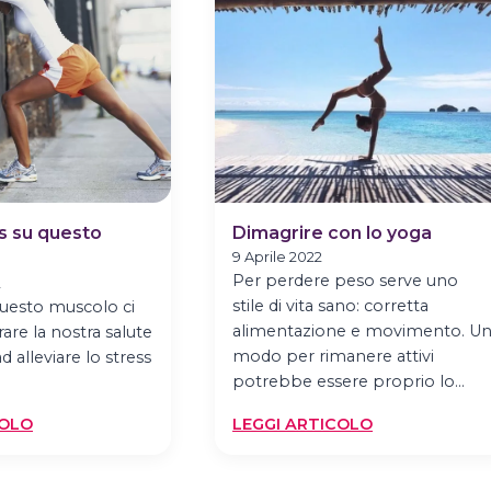
DIMAGRIRE
DIMAGRIRE
s su questo
Dimagrire con lo yoga
9 Aprile 2022
Per perdere peso serve uno
2
stile di vita sano: corretta
questo muscolo ci
alimentazione e movimento. U
rare la nostra salute
modo per rimanere attivi
ad alleviare lo stress
potrebbe essere proprio lo…
:
:
COLO
LEGGI ARTICOLO
PSOAS:
DIMAGRIRE
FOCUS
CON