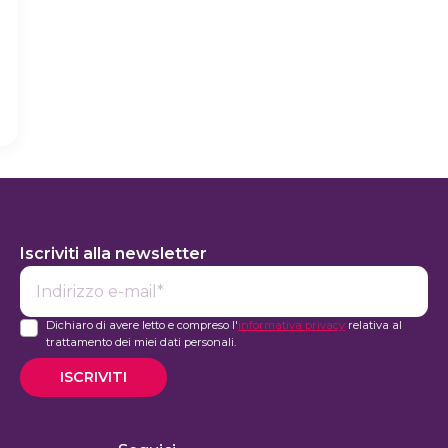
Iscriviti alla newsletter
E-
mail*
Dichiaro di avere letto e compreso l'
informativa privacy
relativa al
trattamento dei miei dati personali.
ISCRIVITI