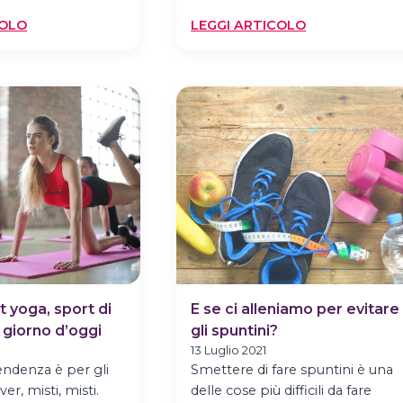
:
:
COLO
LEGGI ARTICOLO
GINNASTICA
5
PER
GESTI
PANCIA
DA
E
FARE
FIANCHI:
A
TUTTO
CASA
PARTE
PER
DALLA
RILASSARSI
TAVOLA
iit yoga, sport di
E se ci alleniamo per evitare
 giorno d’oggi
gli spuntini?
13 Luglio 2021
tendenza è per gli
Smettere di fare spuntini è una
er, misti, misti.
delle cose più difficili da fare