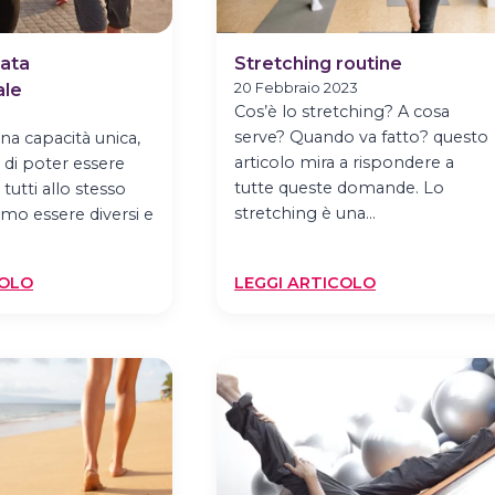
nata
Stretching routine
ale
20 Febbraio 2023
Cos’è lo stretching? A cosa
serve? Quando va fatto? questo
na capacità unica,
articolo mira a rispondere a
 di poter essere
tutte queste domande. Lo
utti allo stesso
stretching è una…
mo essere diversi e
:
:
COLO
LEGGI ARTICOLO
SPORT:
STRETCHING
GIORNATA
ROUTINE
INTERNAZIONALE