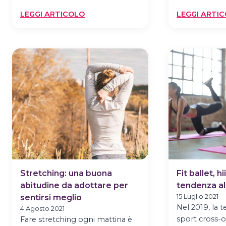
:
LEGGI ARTICOLO
LEGGI ARTI
CAMMINATA
O
PESI
PER
DIMAGRIRE?
Stretching: una buona
Fit ballet, h
abitudine da adottare per
tendenza al
sentirsi meglio
15 Luglio 2021
Nel 2019, la 
4 Agosto 2021
sport cross-ov
Fare stretching ogni mattina è