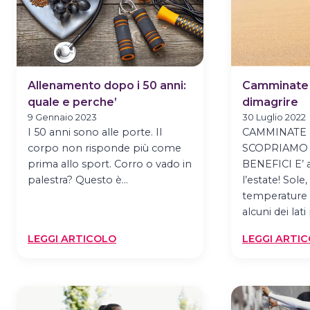
Allenamento dopo i 50 anni:
Camminate i
quale e perche’
dimagrire
9 Gennaio 2023
30 Luglio 2022
I 50 anni sono alle porte. Il
CAMMINATE I
corpo non risponde più come
SCOPRIAMO 
prima allo sport. Corro o vado in
BENEFICI E’ a
palestra? Questo è…
l’estate! Sole
temperature 
alcuni dei lati
:
LEGGI ARTICOLO
LEGGI ARTI
ALLENAMENTO
DOPO
I
50