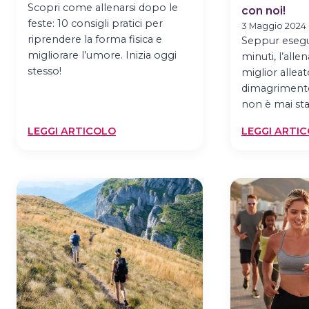
Scopri come allenarsi dopo le
con noi!
feste: 10 consigli pratici per
3 Maggio 2024
riprendere la forma fisica e
Seppur esegu
migliorare l’umore. Inizia oggi
minuti, l’alle
stesso!
miglior alleat
dimagrimento.
non è mai st
:
LEGGI ARTICOLO
LEGGI ARTI
ALLENARSI
DOPO
LE
FESTE