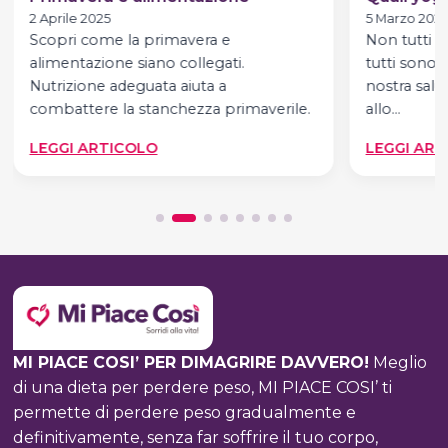
2 Aprile 2025
5 Marzo 202
Scopri come la primavera e
Non tutti g
alimentazione siano collegati.
tutti sono s
Nutrizione adeguata aiuta a
nostra salu
combattere la stanchezza primaverile.
allo…
:
LEGGI ARTICOLO
LEGGI ART
PRIMAVERA
E
ALIMENTAZIONE
MI PIACE COSI’ PER DIMAGRIRE DAVVERO!
Meglio
di una dieta per perdere peso, MI PIACE COSI’ ti
permette di perdere peso gradualmente e
definitivamente, senza far soffrire il tuo corpo,