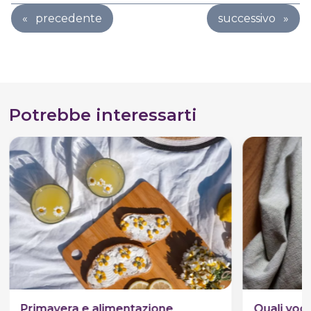
«
precedente
successivo
»
Potrebbe interessarti
Primavera e alimentazione
Quali yogu