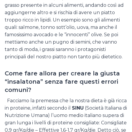
grasso presente in alcuni alimenti, andando così ad
aggiungerne altro e si rischia di avere un piatto
troppo ricco in lipidi. Un esempio sono gli alimenti
quali: salmone, tonno sott’olio, uova, ma anche il
famosissimo avocado e le “innocenti” olive. Se poi
mettiamo anche un pugno di semini, che vanno
tanto di moda, i grassi saranno i protagonisti
principali del nostro piatto non tanto più dietetico.
Come fare allora per creare la giusta
“insalatona” senza fare questi errori
comuni?
Facciamo la premessa che la nostra dieta è già ricca
in proteine, infatti secondo il
SINU
(Società Italiana di
Nutrizione Umana) l’uomo medio italiano supera di
gran lunga i livelli di proteine consigliate: Consigliate
0,9 gr/Kg/die – Effettive 1,6-1,7 gr/Kg/die. Detto ciò, se