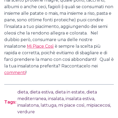
hai scelto proteine magre, quale pollo, tacchino,
albumi o anche ceci, fagioli (i quali se consumati non
insieme alle patate o mais, ma insieme a riso, pasta e
pane, sono ottime fonti proteiche) puoi condire
l’insalata a tuo piacimento, aggiungendo dei semi
oleosi che la rendono allegra e colorata. Nel
dubbio però, consumare una delle nostre
insalatone
Mi Piace Così
è sempre la scelta più
rapida e corretta, poichè evitiamo di sbagliare e di
farci prendere la mano con cosi abbondanti! Qual è
la tua insalatona preferita? Raccontacelo nei
commenti
!
dieta
,
dieta estiva
,
dieta in estate
,
dieta
mediterranea
,
insalata
,
insalata estiva
,
Tags:
insalatona
,
lattuga
,
mi piace così
,
mipiacecosi
,
verdure