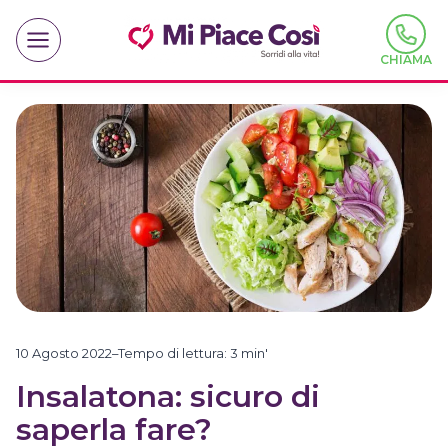
Salta
al
contenuto
CHIAMA
10 Agosto 2022
–
Tempo di lettura:
3
min'
Insalatona: sicuro di
saperla fare?