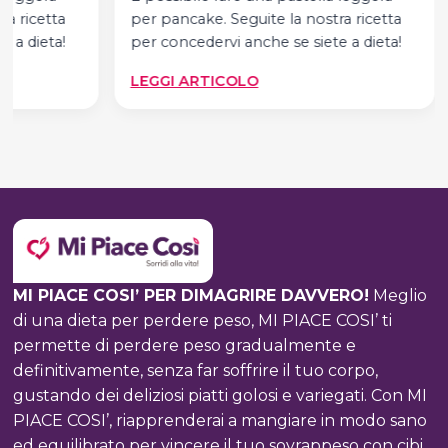
ra ricetta
per pancake. Seguite la nostra ricetta
e a dieta!
per concedervi anche se siete a dieta!
:
LEGGI ARTICOLO
LA
RICETTA
DEI
PANCAKE
FACILE
E
LEGGERA
MI PIACE COSI’ PER DIMAGRIRE DAVVERO!
Meglio
di una dieta per perdere peso, MI PIACE COSI’ ti
permette di perdere peso gradualmente e
definitivamente, senza far soffrire il tuo corpo,
gustando dei deliziosi piatti golosi e variegati. Con MI
PIACE COSI’, riapprenderai a mangiare in modo sano
ed equilibrato per vincere il tuo sovrappeso con cibi