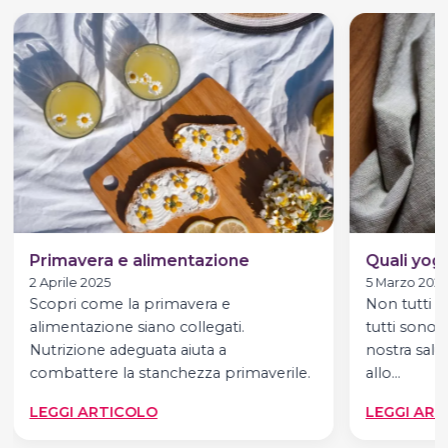
Primavera e alimentazione
Quali yogu
2 Aprile 2025
5 Marzo 202
Scopri come la primavera e
Non tutti g
alimentazione siano collegati.
tutti sono s
Nutrizione adeguata aiuta a
nostra salu
combattere la stanchezza primaverile.
allo…
:
LEGGI ARTICOLO
LEGGI ART
PRIMAVERA