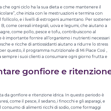
a che ogni ciclo ha la sua dieta e come mantenere il
licolare”, che inizia con le mestruazioni e termina con
 follicolo, e i livelli di estrogeni aumentano. Per sostene
o B, come cereali integrali, uova e legumi, che aiutano a
 magre, come pollo, pesce e tofu, contribuiscono al
 è importante fornire all’organismo i nutrienti necessari
sche e ricche di antiossidanti aiutano a ridurre lo stress
 per questo, il programma nutrizionale di Mi Piace Così ,
ita sempre i suoi clienti a consumare ogni giorno frutta e
ntare gonfiore e ritenzion
ta da gonfiore e ritenzione idrica. In questo periodo è
si, come il pesce, il sedano, i finocchi e gli asparagi, e
 il consumo di alimenti ricchi di sodio, come formaggi