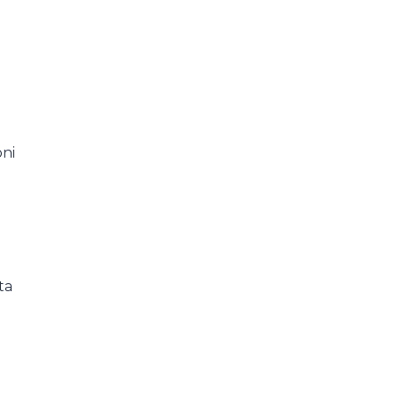
oni
o
ta