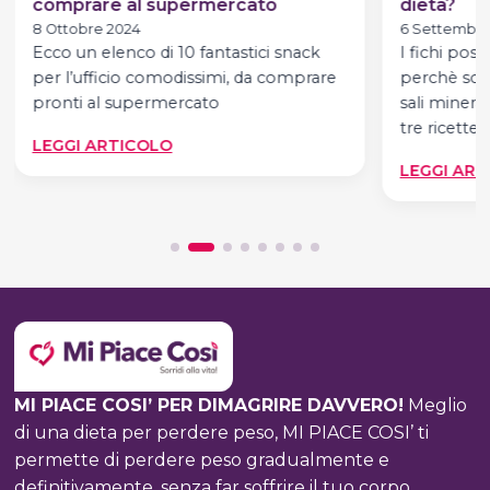
comprare al supermercato
dieta?
8 Ottobre 2024
6 Settembre
Ecco un elenco di 10 fantastici snack
I fichi pos
per l’ufficio comodissimi, da comprare
perchè sono
pronti al supermercato
sali mineral
tre ricette
:
LEGGI ARTICOLO
SNACK
LEGGI ART
PER
L’UFFICIO:
10
IDEE
DA
COMPRARE
AL
SUPERMERCATO
MI PIACE COSI’ PER DIMAGRIRE DAVVERO!
Meglio
di una dieta per perdere peso, MI PIACE COSI’ ti
permette di perdere peso gradualmente e
definitivamente, senza far soffrire il tuo corpo,