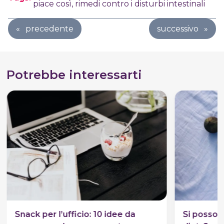
piace così
,
rimedi contro i disturbi intestinali
«
precedente
successivo
»
Potrebbe interessarti
Snack per l’ufficio: 10 idee da
Si possono