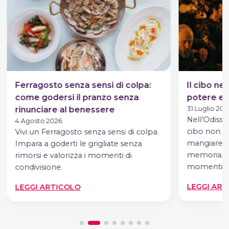
Ferragosto senza sensi di colpa:
Il cibo ne
come godersi il pranzo senza
potere e p
rinunciare al benessere
31 Luglio 202
Nell’Odisse
4 Agosto 2026
cibo non è
Vivi un Ferragosto senza sensi di colpa.
mangiare. È
Impara a goderti le grigliate senza
memoria, de
rimorsi e valorizza i momenti di
momenti,…
condivisione.
:
LEGGI ART
LEGGI ARTICOLO
FERRAGOSTO
SENZA
SENSI