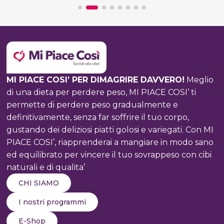
SENSI
DI
COLPA:
COME
GODERSI
IL
PRANZO
MI PIACE COSI’ PER DIMAGRIRE DAVVERO!
Meglio
SENZA
di una dieta per perdere peso, MI PIACE COSI’ ti
RINUNCIARE
permette di perdere peso gradualmente e
AL
definitivamente, senza far soffrire il tuo corpo,
BENESSERE
gustando dei deliziosi piatti golosi e variegati. Con MI
PIACE COSI’, riapprenderai a mangiare in modo sano
ed equilibrato per vincere il tuo sovrappeso con cibi
naturali e di qualita’
CHI SIAMO
I nostri programmi
E-Shop