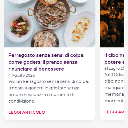
Ferragosto senza sensi di colpa:
Il cibo ne
come godersi il pranzo senza
potere e p
rinunciare al benessere
31 Luglio 202
Nell’Odisse
4 Agosto 2026
cibo non è
Vivi un Ferragosto senza sensi di colpa.
mangiare. È
Impara a goderti le grigliate senza
memoria, de
rimorsi e valorizza i momenti di
momenti,…
condivisione.
:
LEGGI ART
LEGGI ARTICOLO
FERRAGOSTO
SENZA