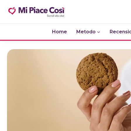
Salta
al
contenuto
Home
Metodo
Recensio