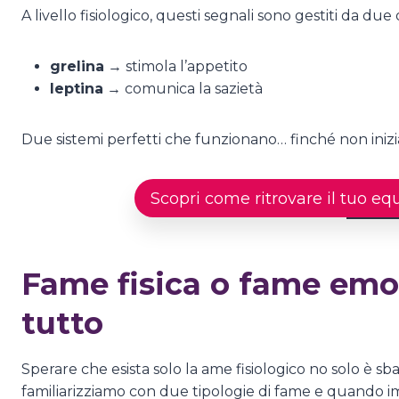
A livello fisiologico, questi segnali sono gestiti da du
grelina
→ stimola l’appetito
leptina
→ comunica la sazietà
Due sistemi perfetti che funzionano… finché non inizi
Scopri come ritrovare il tuo eq
Fame fisica o fame emo
tutto
Sperare che esista solo la ame fisiologico no solo è 
familiarizziamo con due tipologie di fame e quando i