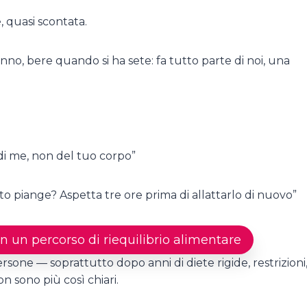
 quasi scontata.
o, bere quando si ha sete: fa tutto parte di noi, una
i di me, non del tuo corpo”
 piange? Aspetta tre ore prima di allattarlo di nuovo”
n un percorso di riequilibrio alimentare
one — soprattutto dopo anni di diete rigide, restrizioni
n sono più così chiari.