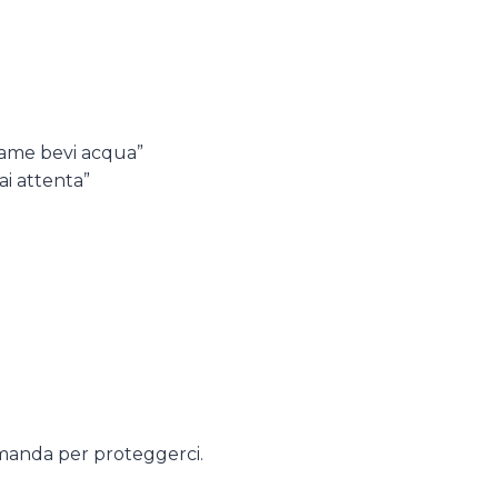
i fame bevi acqua”
ai attenta”
 manda per proteggerci.