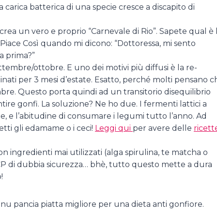
carica batterica di una specie cresce a discapito di
 crea un vero e proprio “Carnevale di Rio”. Sapete qual è 
 Piace Così quando mi dicono: “Dottoressa, mi sento
 a prima?”
embre/ottobre. E uno dei motivi più diffusi è la re-
inati per 3 mesi d’estate. Esatto, perché molti pensano c
re. Questo porta quindi ad un transitorio disequilibrio
ntire gonfi. La soluzione? Ne ho due. I fermenti lattici a
, e l’abitudine di consumare i legumi tutto l’anno. Ad
etti gli edamame o i ceci!
Leggi qui
per avere delle
ricett
on ingredienti mai utilizzati (alga spirulina, te matcha o
ACCP di dubbia sicurezza… bhè, tutto questo mette a dura
!
nu pancia piatta migliore per una dieta anti gonfiore.