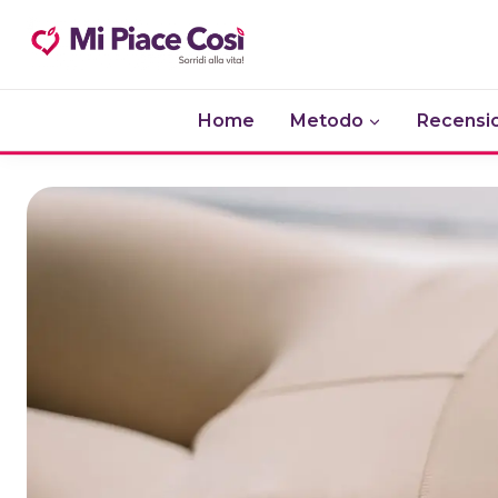
Salta
al
contenuto
Home
Metodo
Recensio