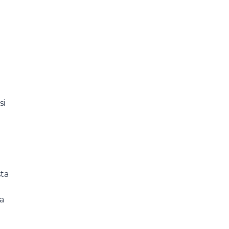
si
sta
ia