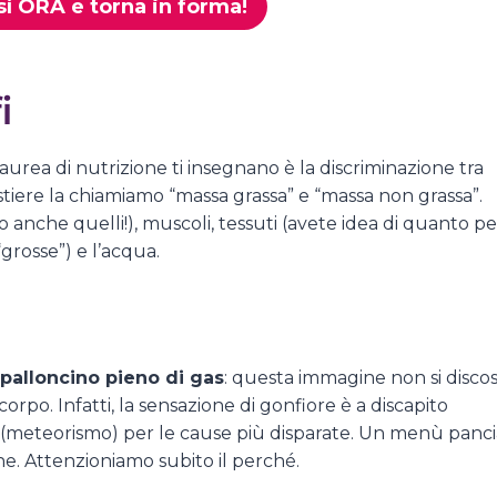
sì ORA e torna in forma!
i
laurea di nutrizione ti insegnano è la discriminazione tra
stiere la chiamiamo “massa grassa” e “massa non grassa”.
 anche quelli!), muscoli, tessuti (avete idea di quanto pe
“grosse”) e l’acqua.
palloncino pieno di gas
: questa immagine non si disco
po. Infatti, la sensazione di gonfiore è a discapito
as (meteorismo) per le cause più disparate. Un menù panc
ne. Attenzioniamo subito il perché.