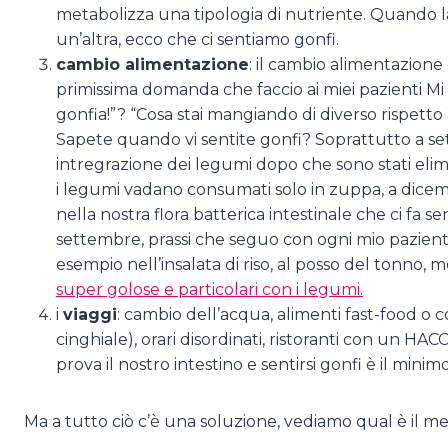
metabolizza una tipologia di nutriente. Quando la 
un’altra, ecco che ci sentiamo gonfi.
cambio alimentazione
: il cambio alimentazione
primissima domanda che faccio ai miei pazienti Mi
gonfia!”? “Cosa stai mangiando di diverso rispetto
Sapete quando vi sentite gonfi? Soprattutto a sett
intregrazione dei legumi dopo che sono stati elim
i legumi vadano consumati solo in zuppa, a dicemb
nella nostra flora batterica intestinale che ci fa se
settembre, prassi che seguo con ogni mio paziente
esempio nell’insalata di riso, al posso del tonno, m
super golose e particolari con i legumi.
i
viaggi
: cambio dell’acqua, alimenti fast-food o c
cinghiale), orari disordinati, ristoranti con un H
prova il nostro intestino e sentirsi gonfi è il minimo
Ma a tutto ciò c’è una soluzione, vediamo qual è il me