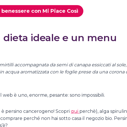
il benessere con Mi Piace Così
n dieta ideale e un menu
irtilli accompagnata da semi di canapa essiccati al sole,
in acqua aromatizzata con le foglie prese da una corona 
 web è uno, enorme, pesante: sono impossibili.
zi è persino cancerogeno! Scopri
qui
perchè), alga spirulin
omprare perché non hai sotto casa il negozio bio. Persi
s’è?