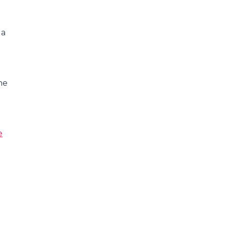
la
he
e