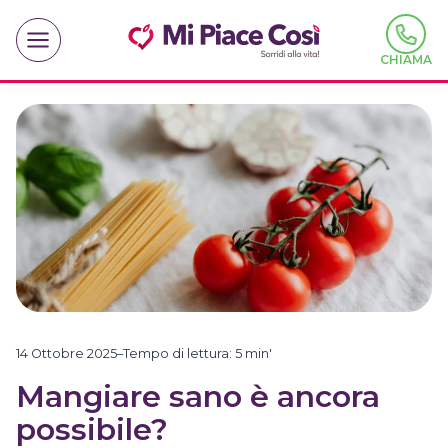
Salta
al
contenuto
CHIAMA
14 Ottobre 2025
–
Tempo di lettura:
5
min'
Mangiare sano è ancora
possibile?