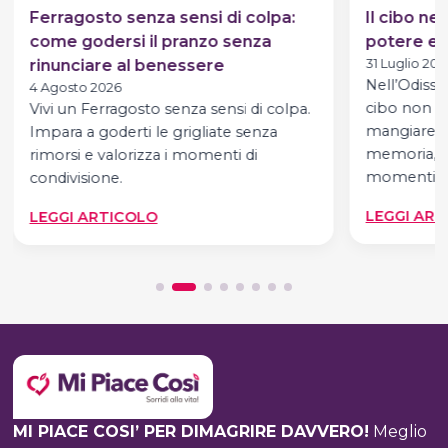
Ferragosto senza sensi di colpa:
Il cibo ne
come godersi il pranzo senza
potere e p
rinunciare al benessere
31 Luglio 202
Nell’Odisse
4 Agosto 2026
cibo non è
Vivi un Ferragosto senza sensi di colpa.
mangiare. È
Impara a goderti le grigliate senza
memoria, de
rimorsi e valorizza i momenti di
momenti,…
condivisione.
:
LEGGI ART
LEGGI ARTICOLO
FERRAGOSTO
SENZA
SENSI
DI
COLPA:
COME
GODERSI
IL
PRANZO
MI PIACE COSI’ PER DIMAGRIRE DAVVERO!
Meglio
SENZA