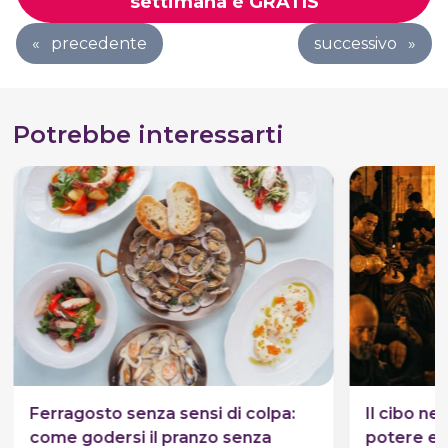
settimana è GRATIS
«
precedente
successivo
»
Potrebbe interessarti
Ferragosto senza sensi di colpa:
Il cibo ne
come godersi il pranzo senza
potere e p