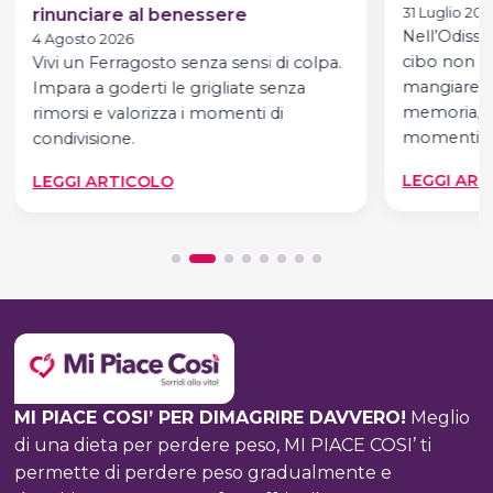
rinunciare al benessere
31 Luglio 202
Nell’Odisse
4 Agosto 2026
cibo non è
Vivi un Ferragosto senza sensi di colpa.
mangiare. È
Impara a goderti le grigliate senza
memoria, de
rimorsi e valorizza i momenti di
momenti,…
condivisione.
:
LEGGI ART
LEGGI ARTICOLO
FERRAGOSTO
SENZA
SENSI
DI
COLPA:
COME
GODERSI
IL
PRANZO
MI PIACE COSI’ PER DIMAGRIRE DAVVERO!
Meglio
SENZA
di una dieta per perdere peso, MI PIACE COSI’ ti
RINUNCIARE
permette di perdere peso gradualmente e
AL