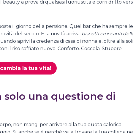
uel beauty a prova di qualsiasi fuoriuscita e corri dritto ver
lle poste il giorno della pensione. Quel bar che ha sempre le
vità del secolo. E la novità arriva:
biscotti croccanti dell
uando aprivi la credenza di casa di nonna e, oltre alla sol
on il riso soffiato nuovo. Conforto. Coccola. Stupore.
cambia la tua vita!
n solo una questione di
corpo, non mangi per arrivare alla tua quota calorica
aggio. Si, anche se è perché vai a trovare la tua collega pe