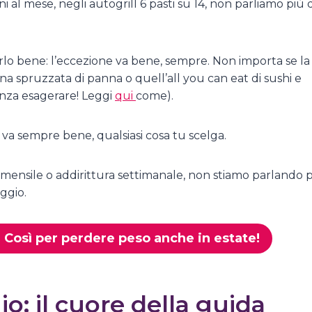
i al mese, negli autogrill 6 pasti su 14, non parliamo più d
rlo bene: l’eccezione va bene, sempre. Non importa se la
na spruzzata di panna o quell’all you can eat di sushi e
senza esagerare! Leggi
qui
come).
 va sempre bene, qualsiasi cosa tu scelga.
mensile o addirittura settimanale, non stiamo parlando 
ggio.
 Così per perdere peso anche in estate!
: il cuore della guida