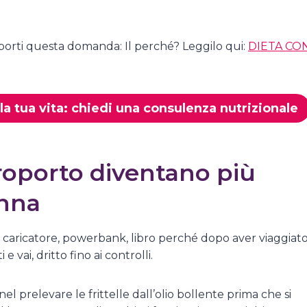
 porti questa domanda: Il perché? Leggilo qui:
DIETA CO
a tua vita: chiedi una consulenza nutrizionale
eroporto diventano più
onna
. caricatore, powerbank, libro perché dopo aver viaggiato
e vai, dritto fino ai controlli.
el prelevare le frittelle dall’olio bollente prima che si