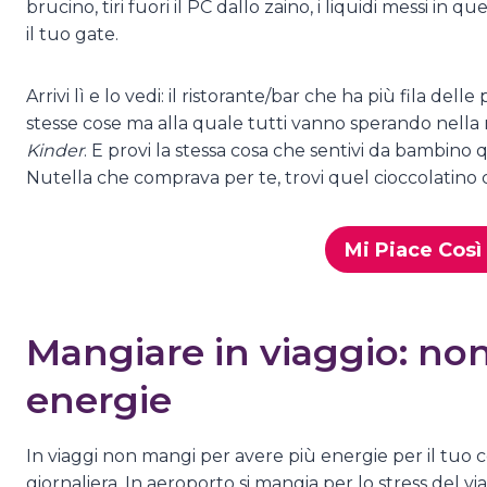
brucino, tiri fuori il PC dallo zaino, i liquidi messi in q
il tuo gate.
Arrivi lì e lo vedi: il ristorante/bar che ha più fila de
stesse cose ma alla quale tutti vanno sperando nella no
Kinder
. E provi la stessa cosa che sentivi da bambino q
Nutella che comprava per te, trovi quel cioccolatino c
Mi Piace Così 
Mangiare in viaggio: no
energie
In viaggi non mangi per avere più energie per il tuo 
giornaliera. In aeroporto si mangia per lo stress del vi