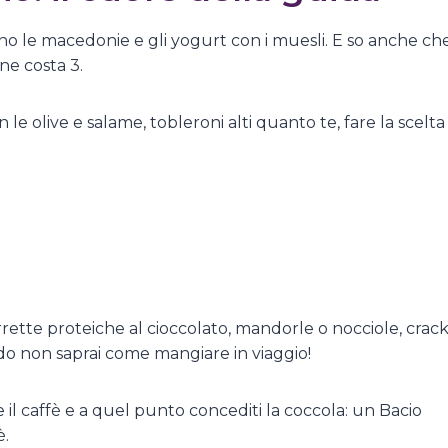
sono le macedonie e gli yogurt con i muesli. E so anche ch
ne costa 3.
le olive e salame, tobleroni alti quanto te, fare la scelta
rette proteiche al cioccolato, mandorle o nocciole, crac
ndo non saprai come mangiare in viaggio!
 il caffè e a quel punto concediti la coccola: un Bacio
è.