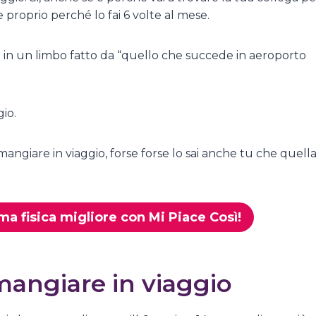
e proprio perché lo fai 6 volte al mese.
rovi in un limbo fatto da “quello che succede in aeroporto
gio.
mangiare in viaggio, forse forse lo sai anche tu che quell
rma fisica migliore con Mi Piace Così!
angiare in viaggio