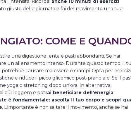
 l’intensità. Ricorda:
anche 10 minuti di esercizi
to giusto della giornata e fai del movimento una tua
ANGIATO: COME E QUAND
estire una digestione lenta e pasti abbondanti. Se hai
iare un allenamento intenso. Durante questo tempo, il t
sica potrebbe causare malessere o crampi. Opta per eserciz
tione e riduce il picco glicemico post-prandiale. Se il pas
ome yoga o stretching dopo un’ora. In alternativa,
ai più leggero e pot
rai beneficiare dell’energia
ste è fondamentale: ascolta il tuo corpo e scopri qua
e
. L’importante è non saltare il movimento, anche se hai