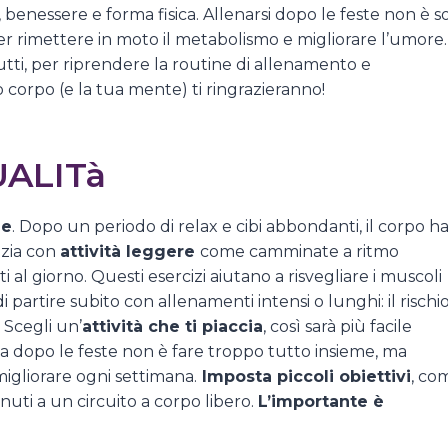
 benessere e forma fisica. Allenarsi dopo le feste non è s
r rimettere in moto il metabolismo e migliorare l’umore.
 tutti, per riprendere la routine di allenamento e
o corpo (e la tua mente) ti ringrazieranno!
UALITà
le
. Dopo un periodo di relax e cibi abbondanti, il corpo h
izia con
attività leggere
come camminate a ritmo
 al giorno. Questi esercizi aiutano a risvegliare i muscoli
 partire subito con allenamenti intensi o lunghi: il rischi
. Scegli un’
attività che ti piaccia
, così sarà più facile
a dopo le feste non è fare troppo tutto insieme, ma
migliorare ogni settimana.
Imposta piccoli obiettivi
, co
uti a un circuito a corpo libero.
L’importante è