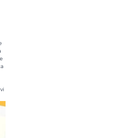
e
a
se
ta
vi