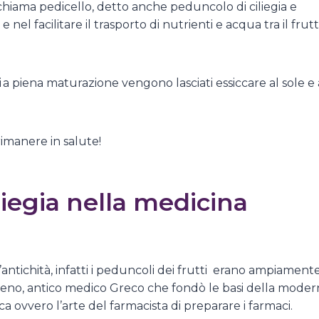
si chiama pedicello, detto anche peduncolo di ciliegia e
el facilitare il trasporto di nutrienti e acqua tra il frut
ti a piena maturazione vengono lasciati essiccare al sole e 
imanere in salute!
liegia nella medicina
l’antichità, infatti i peduncoli dei frutti erano ampiament
aleno, antico medico Greco che fondò le basi della moder
 ovvero l’arte del farmacista di preparare i farmaci.