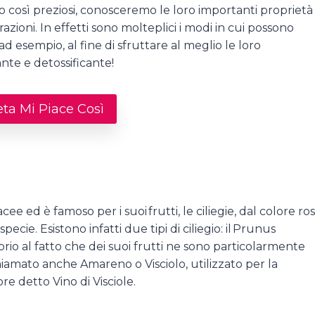
no così preziosi, conosceremo le loro importanti proprietà
razioni. In effetti sono molteplici i modi in cui possono
d esempio, al fine di sfruttare al meglio le loro
ante e detossificante!
eta Mi Piace Così
cee ed è famoso per i suoi frutti, le ciliegie, dal colore ro
ie. Esistono infatti due tipi di ciliegio: il Prunus
roprio al fatto che dei suoi frutti ne sono particolarmente
, chiamato anche Amareno o Visciolo, utilizzato per la
re detto Vino di Visciole.