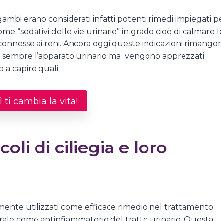
li gambi erano considerati infatti potenti rimedi impiegati p
come “sedativi delle vie urinarie” in grado cioè di calmare l
connesse ai reni. Ancora oggi queste indicazioni rimango
tare sempre l’apparato urinario ma vengono apprezzati
to a capire quali…
 ti cambia la vita!
oli di ciliegia e loro
piamente utilizzati come efficace rimedio nel trattamento
enerale come antinfiammatorio del tratto urinario. Questa