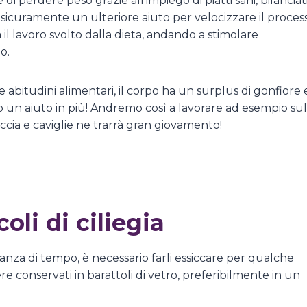
 perdere peso grazie all’impiego di piatti sani, bilanciat
ta sicuramente un ulteriore aiuto per velocizzare il proces
il lavoro svolto dalla dieta, andando a stimolare
mo.
 abitudini alimentari, il corpo ha un surplus di gonfiore 
o un aiuto in più! Andremo così a lavorare ad esempio sul
ccia e caviglie ne trarrà gran giovamento!
…
oli di ciliegia
stanza di tempo, è necessario farli essiccare per qualche
e conservati in barattoli di vetro, preferibilmente in un