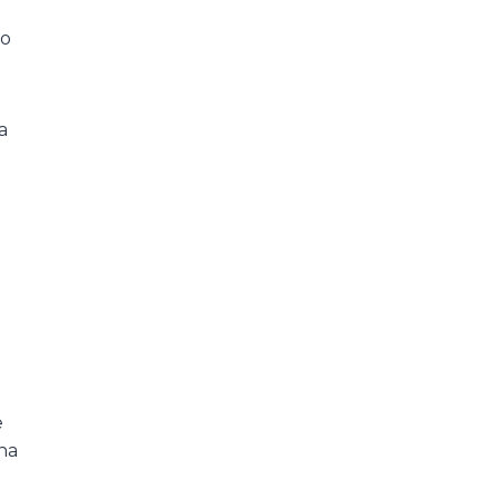
to
a
e
na