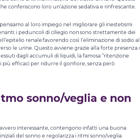
li che conferiscono loro un’azione sedativa e rinfrescante.
pensiamo al loro impiego nel migliorare gli inestetismi
enanti: i peduncoli di ciliegio non sono strettamente dei
l’epitelio renale favorendo così l’eliminazione di sodio al
verso le urine. Questo avviene grazie alla forte presenza 
 tessuti dagli accumuli di liquidi, la famosa “ritenzione
i più efficaci per ridurre il gonfiore, senza però
.
ritmo sonno/veglia e non
davvero interessante, contengono infatti una buona
 iniziali del sonno e regolarizza i ritmi sonno/veglia.