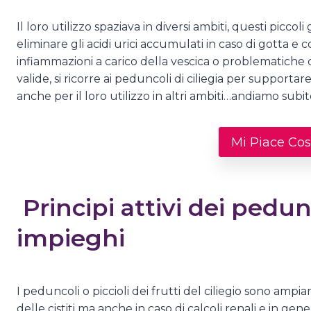
Il loro utilizzo spaziava in diversi ambiti, questi picco
eliminare gli acidi urici accumulati in caso di gotta e 
infiammazioni a carico della vescica o problematiche 
valide, si ricorre ai peduncoli di ciliegia per suppor
anche per il loro utilizzo in altri ambiti…andiamo subi
Mi Piace Così
Principi attivi dei pedunc
impieghi
I peduncoli o piccioli dei frutti del ciliegio sono am
delle cistiti ma anche in caso di calcoli renali e in g