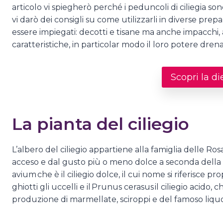
articolo vi spiegherò perché i peduncoli di ciliegia so
vi darò dei consigli su come utilizzarli in diverse prepa
essere impiegati: decotti e tisane ma anche impacchi, a
caratteristiche, in particolar modo il loro potere dren
Scopri la di
La pianta del ciliegio
L’albero del ciliegio appartiene alla famiglia delle Rosa
acceso e dal gusto più o meno dolce a seconda della spec
avium che è il ciliegio dolce, il cui nome si riferisce p
ghiotti gli uccelli e il Prunus cerasus il ciliegio acido
produzione di marmellate, sciroppi e del famoso liquo