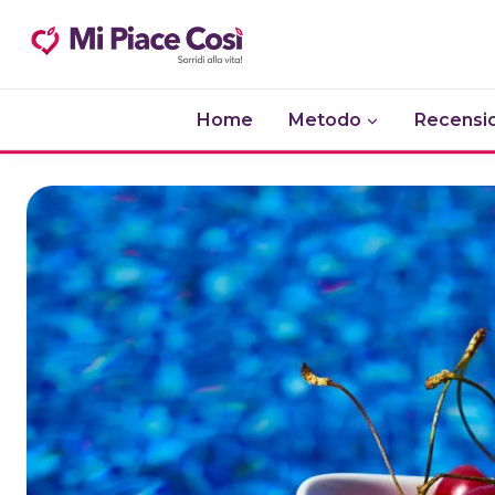
Salta
al
contenuto
Home
Metodo
Recensio