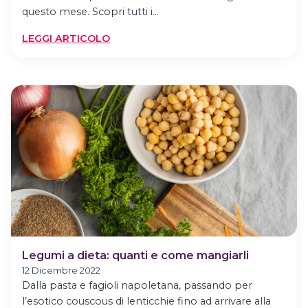
questo mese. Scopri tutti i…
:
LEGGI ARTICOLO
GIORNATA
MONDIALE
DEI
LEGUMI:
3
RICETTE
ALTERNATIVE
Legumi a dieta: quanti e come mangiarli
12 Dicembre 2022
Dalla pasta e fagioli napoletana, passando per
l’esotico couscous di lenticchie fino ad arrivare alla