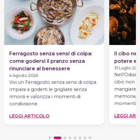
Ferragosto senza sensi di colpa:
Il cibo ne
come godersi il pranzo senza
potere e p
rinunciare al benessere
31 Luglio 202
Nell’Odisse
4 Agosto 2026
cibo non è
Vivi un Ferragosto senza sensi di colpa.
mangiare. È
Impara a goderti le grigliate senza
memoria, de
rimorsi e valorizza i momenti di
momenti,…
condivisione.
:
LEGGI ART
LEGGI ARTICOLO
FERRAGOSTO
SENZA
SENSI