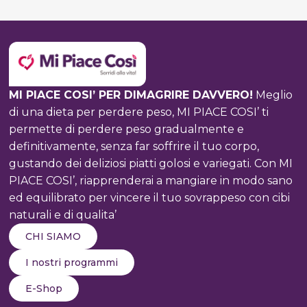
DI
COLPA:
COME
GODERSI
IL
PRANZO
MI PIACE COSI’ PER DIMAGRIRE DAVVERO!
Meglio
SENZA
di una dieta per perdere peso, MI PIACE COSI’ ti
RINUNCIARE
permette di perdere peso gradualmente e
AL
definitivamente, senza far soffrire il tuo corpo,
BENESSERE
gustando dei deliziosi piatti golosi e variegati. Con MI
PIACE COSI’, riapprenderai a mangiare in modo sano
ed equilibrato per vincere il tuo sovrappeso con cibi
naturali e di qualita’
CHI SIAMO
I nostri programmi
E-Shop