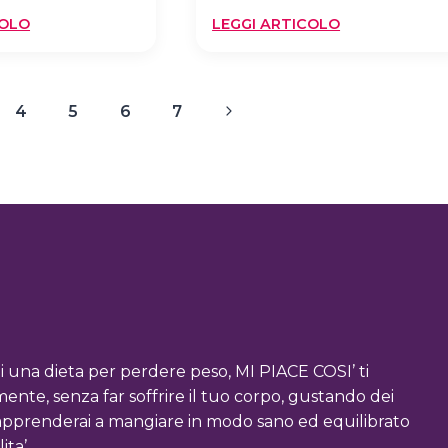
:
:
COLO
LEGGI ARTICOLO
INTEGRATORI
INSALATA
PER
INVERNALE
DIMAGRIRE:
DI
Pagina
4
5
6
7
EFFICACIA
FINOCCHI
E
successiva
ARANCE
i una dieta per perdere peso, MI PIACE COSI’ ti
te, senza far soffrire il tuo corpo, gustando dei
, riapprenderai a mangiare in modo sano ed equilibrato
ita’