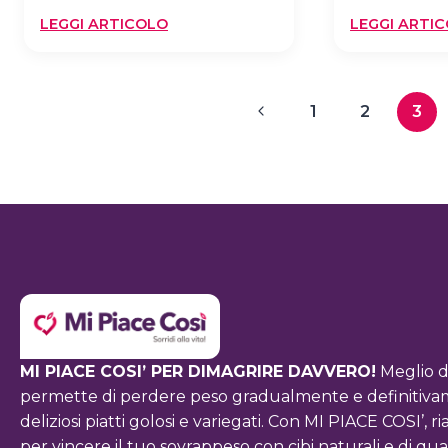
:
LEGGI ARTICOLO
LEGGI ARTI
DIETA
VEGETARIANA:
BENEFICI
Navigazione
Pagina
1
2
3
E
RISCHI
pagina
Precedente
MI PIACE COSI’ PER DIMAGRIRE DAVVERO!
Meglio d
permette di perdere peso gradualmente e definitivamen
deliziosi piatti golosi e variegati. Con MI PIACE COSI’
per vincere il tuo sovrappeso con cibi naturali e di qual