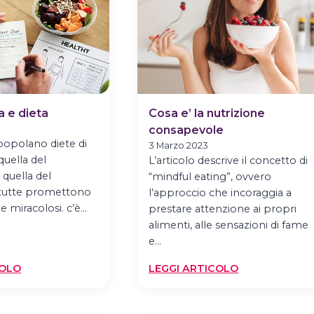
a e dieta
Cosa e’ la nutrizione
consapevole
popolano diete di
3 Marzo 2023
quella del
L’articolo descrive il concetto di
quella del
“mindful eating”, ovvero
utte promettono
l’approccio che incoraggia a
i e miracolosi. c’è…
prestare attenzione ai propri
alimenti, alle sensazioni di fame
e…
:
:
COLO
LEGGI ARTICOLO
NUTRIZIONISTA
COSA
E
E’