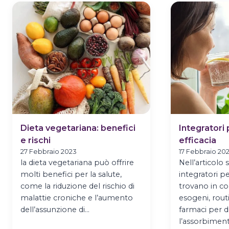
BERE
DI
PIU’
Dieta vegetariana: benefici
Integratori 
e rischi
efficacia
27 Febbraio 2023
17 Febbraio 20
la dieta vegetariana può offrire
Nell’articolo s
molti benefici per la salute,
integratori p
come la riduzione del rischio di
trovano in c
malattie croniche e l’aumento
esogeni, rout
dell’assunzione di…
farmaci per d
l’assorbimen