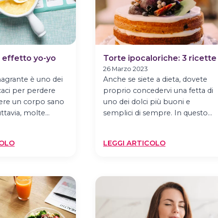
 effetto yo-yo
Torte ipocaloriche: 3 ricette
26 Marzo 2023
magrante è uno dei
Anche se siete a dieta, dovete
caci per perdere
proprio concedervi una fetta di
ere un corpo sano
uno dei dolci più buoni e
uttavia, molte…
semplici di sempre. In questo…
:
:
COLO
LEGGI ARTICOLO
DIETA
TORTE
SENZA
IPOCALORICHE
EFFETTO
3
YO-
RICETTE
YO