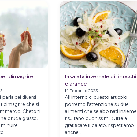
DIETA
LA
NUTRIZIONE
CONSAPEVOL
per dimagrire:
Insalata invernale di finocchi
e arance
23
14 Febbraio 2023
i parla dei diversi
All’interno di questo articolo
er dimagrire che si
porremo l’attenzione su due
ommercio. Chetoni
alimenti che se abbinati insieme
ine brucia grasso,
risultano buonissimi. Oltre a
iminuire
gratificare il palato, rispettiamo
to…
anche…