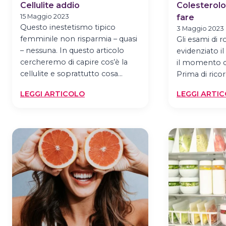
Cellulite addio
Colesterolo
15 Maggio 2023
fare
Questo inestetismo tipico
3 Maggio 2023
femminile non risparmia – quasi
Gli esami di 
– nessuna. In questo articolo
evidenziato il
cercheremo di capire cos’è la
il momento di 
cellulite e soprattutto cosa…
Prima di rico
:
LEGGI ARTICOLO
LEGGI ARTI
CELLULITE
ADDIO