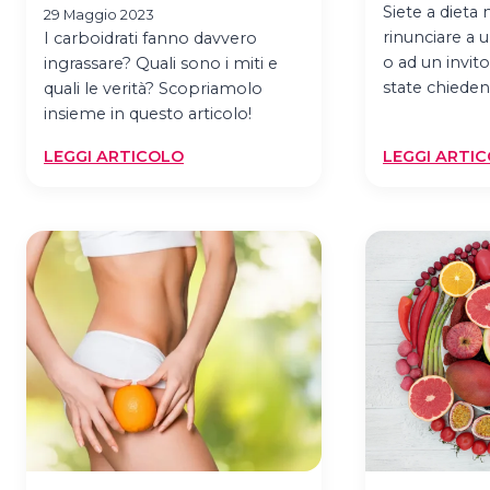
Siete a diet
29 Maggio 2023
rinunciare a 
I carboidrati fanno davvero
o ad un invit
ingrassare? Quali sono i miti e
state chiede
quali le verità? Scopriamolo
insieme in questo articolo!
:
LEGGI ARTICOLO
LEGGI ARTI
I
CARBOIDRATI
FANNO
INGRASSARE?