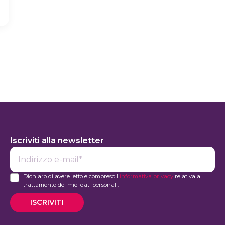
Iscriviti alla newsletter
E-
mail*
Dichiaro di avere letto e compreso l'
informativa privacy
relativa al
trattamento dei miei dati personali.
ISCRIVITI