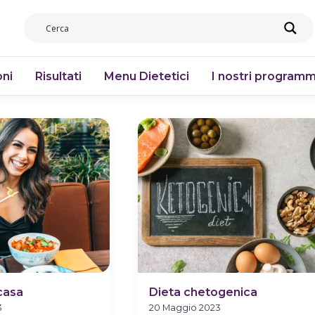
ni
Risultati
Menu Dietetici
I nostri programm
 casa
Dieta chetogenica
3
20 Maggio 2023