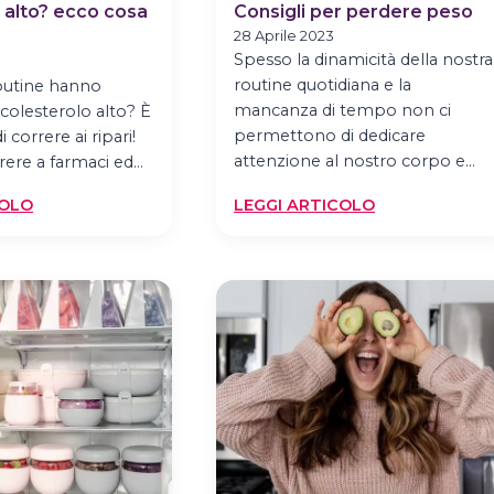
 alto? ecco cosa
Consigli per perdere peso
28 Aprile 2023
Spesso la dinamicità della nostra
routine quotidiana e la
routine hanno
mancanza di tempo non ci
 colesterolo alto? È
permettono di dedicare
correre ai ripari!
attenzione al nostro corpo e…
rrere a farmaci ed…
:
:
COLO
LEGGI ARTICOLO
COLESTEROLO
CONSIGLI
ALTO?
PER
ECCO
PERDERE
COSA
PESO
FARE