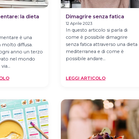
entare: la dieta
Dimagrire senza fatica
12 Aprile 2023
In questo articolo si parla di
come è possibile dimagrire
imentare è una
senza fatica attraverso una dieta
molto diffusa.
mediterranea e di come è
ogni anno un terzo
possibile andare…
ivato nel mondo
 via…
:
:
COLO
LEGGI ARTICOLO
SPRECO
DIMAGRIRE
ALIMENTARE:
SENZA
LA
FATICA
DIETA
PER
EVITARLO