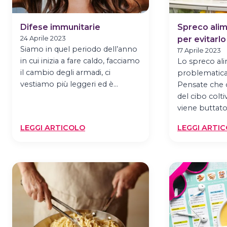
Difese immunitarie
Spreco alim
24 Aprile 2023
per evitarlo
Siamo in quel periodo dell’anno
17 Aprile 2023
in cui inizia a fare caldo, facciamo
Lo spreco al
il cambio degli armadi, ci
problematica 
vestiamo più leggeri ed è…
Pensate che 
del cibo colt
viene buttato
:
LEGGI ARTICOLO
LEGGI ARTI
DIFESE
IMMUNITARIE