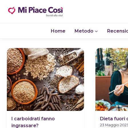
Salta
al
contenuto
Home
Metodo
Recensio
I carboidrati fanno
Dieta fuori
ingrassare?
23 Maggio 202