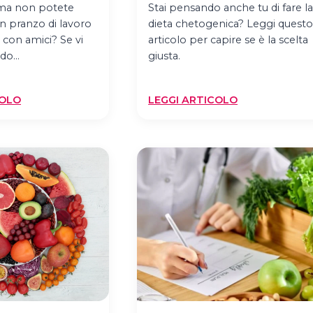
a ma non potete
Stai pensando anche tu di fare l
un pranzo di lavoro
dieta chetogenica? Leggi quest
o con amici? Se vi
articolo per capire se è la scelta
ndo…
giusta.
:
:
COLO
LEGGI ARTICOLO
DIETA
DIETA
FUORI
CHETOGENIC
CASA