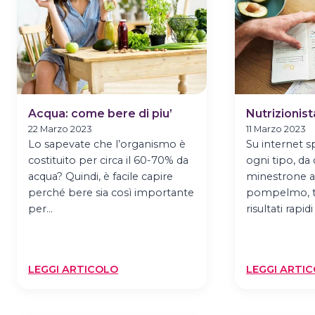
Acqua: come bere di piu’
Nutrizionist
22 Marzo 2023
11 Marzo 2023
Lo sapevate che l’organismo è
Su internet s
costituito per circa il 60-70% da
ogni tipo, da 
acqua? Quindi, è facile capire
minestrone a 
perché bere sia così importante
pompelmo, t
per…
risultati rapid
:
LEGGI ARTICOLO
LEGGI ARTI
ACQUA:
COME