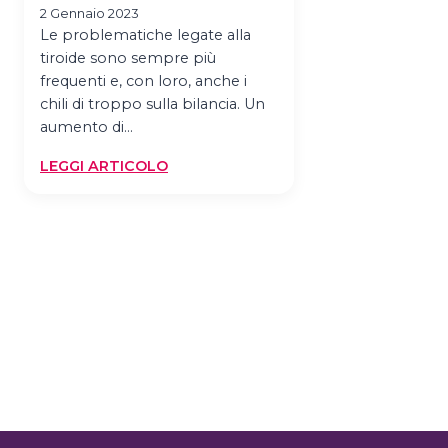
2 Gennaio 2023
Le problematiche legate alla
tiroide sono sempre più
frequenti e, con loro, anche i
chili di troppo sulla bilancia. Un
aumento di…
:
LEGGI ARTICOLO
DIETA
PER
LA
TIRODIE:
TESTIMONIANZE